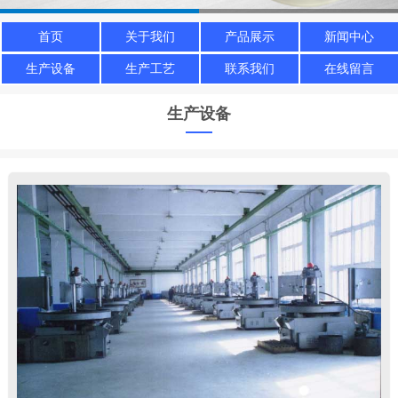
首页
关于我们
产品展示
新闻中心
生产设备
生产工艺
联系我们
在线留言
生产设备