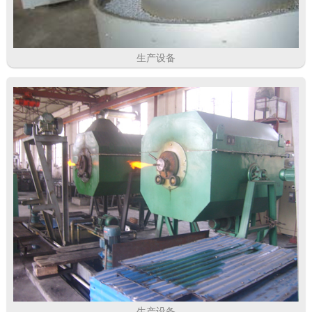
生产设备
生产设备